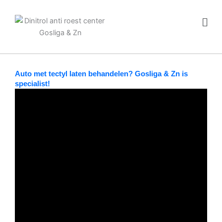
Ga
Men
naar
de
inhoud
Auto met tectyl laten behandelen? Gosliga & Zn is
specialist!