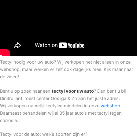
Tectyl nodig voor uw auto? Wij verkopen het niet alleen in onze
webshop, maar werken er zelf ook dagelijks mee. Kijk maar naar
de video!
Bent u op zoek naar een
tectyl voor uw auto
? Dan bent u bij
Dinitrol anti roest center Gosliga & Zn aan het juiste adres.
Wij
verkopen namelijk tectyleermiddelen in onze
webshop
.
Daarnaast
behandelen wij al 35 jaar auto’s met tectyl tegen
corrosie.
Tectyl voor de auto: welke soorten zijn er?